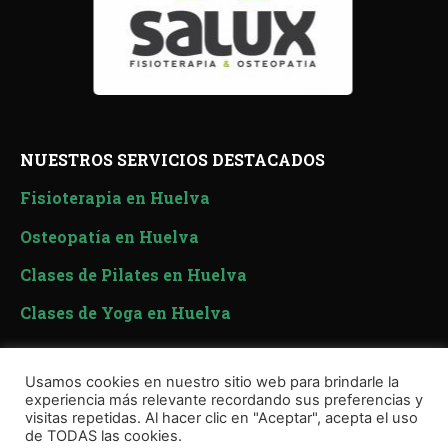
NUESTROS SERVICIOS DESTACADOS
Fisioterapia en Huelva
Osteopatía en Huelva
Clases de Pilates en Huelva
Clases de Yoga en Huelva
Usamos cookies en nuestro sitio web para brindarle la
experiencia más relevante recordando sus preferencias y
visitas repetidas. Al hacer clic en "Aceptar", acepta el uso
de TODAS las cookies.
© Copyright
Clínica Salux
Política de Cookies