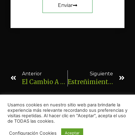
Enviar
Anterior
Siguiente
El Cambio A La Lactancia Artificial Ayuda A Acabar Con Este Cólico De Lactante
Estreñimiento Desde Nacimiento. Peque De 2 Años. Solucionado 4 Ses De Osteopatia
Usamos cookies en nuestro sitio web para brindarle la
experiencia más relevante recordando sus preferencias y
visitas repetidas. Al hacer clic en "Aceptar", acepta el uso
de TODAS las cookies.
Configuración Cookies
Aceptar