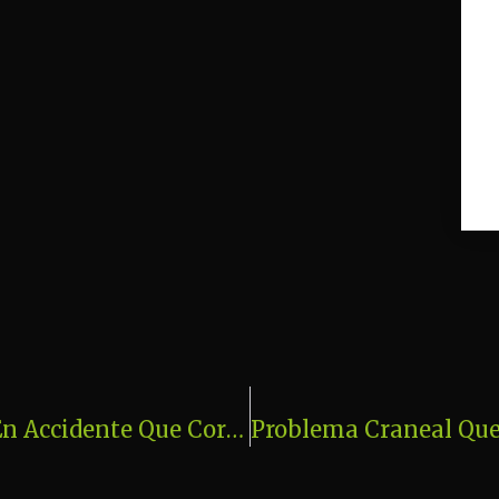
Jose María Oliveros. Osteopatía En Accidente Que Cortó Músculos,nervios Y Arterias Del Miembro Inferior