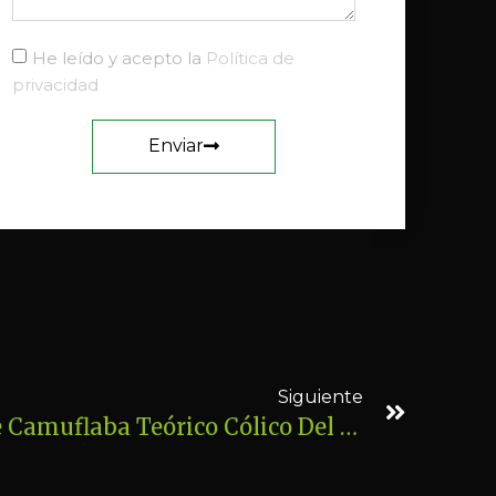
He leído y acepto la
Política de
privacidad
Enviar
Siguiente
Problema Craneal Que Camuflaba Teórico Cólico Del Lactante