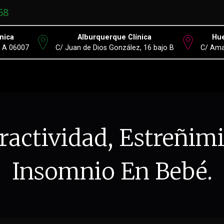
58
nica
Alburquerque Clínica
Hue
º A 06007
C/ Juan de Dios González, 16 bajo B
C/ Ama
ractividad, Estreñimi
Insomnio En Bebé.