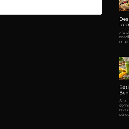
Des
Rec
¿Te 
medi
matu
Bati
Bene
Si te
compl
con c
cúrc