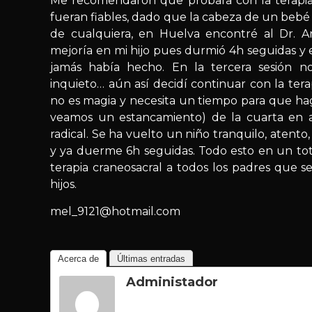
Me recomendaron que probara con la terapia
fueran fiables, dado que la cabeza de un beb
de cualquiera, en Huelva encontré al Dr. A
mejoría en mi hijo pues durmió 4h seguidas y 
jamás había hecho. En la tercera sesión n
inquieto… aún así decidí continuar con la tera
no es magia y necesita un tiempo para que hag
veamos un estancamiento) de la cuarta en a
radical. Se ha vuelto un niño tranquilo, atento,
y ya duerme 6h seguidas. Todo esto en un tot
terapia craneosacral a todos los padres que 
hijos.
mel_9121@hotmail.com
Acerca de
Últimas entradas
Administador