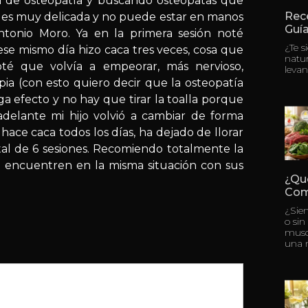
 de osteopatía y buscando osteópatas que
Rece
é es muy delicada y no puede estar en manos
Guía
ntonio Moro. Ya en la primera sesión noté
¿Te s
ese mismo día hizo caca tres veces, cosa que
natu
oté que volvía a empeorar, más nervioso,
levan
pia (con esto quiero decir que la osteopatía
a efecto y no hay que tirar la toalla porque
delante mi hijo volvió a cambiar de forma
 hace caca todos los días, ha dejado de llorar
al de 6 sesiones. Recomiendo totalmente la
se encuentren en la misma situación con sus
¿Qu
Com
¿Sie
o sin
musc
una 