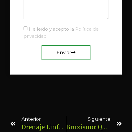
He leído y acepto la
Política de
privacidad
Enviar
Anterior
Siguiente
Drenaje Linfático Manual En El Embarazo: Beneficios, Seguridad Y Cuándo Está Indicado
Bruxismo: Qué Es, Síntomas Y Cómo Puede Ayudarte La Fisioterapia