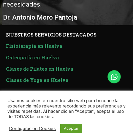
necesidades.
Dr. Antonio Moro Pantoja
NUESTROS SERVICIOS DESTACADOS
Fisioterapia en Huelva
Osteopatía en Huelva
Clases de Pilates en Huelva
Clases de Yoga en Huelva
Usamos cookies en nuestro sitio web para brindarle la
experiencia más relevante recordando sus preferencias y
visitas repetidas. Al hacer clic en "Aceptar", acepta el uso
de TODAS las cookies.
© Copyright
Clínica Salux
Política de Cookies
–
Política de Privacidad
–
Aviso Legal
–
Configuración Cookies
Aceptar
Desarrollado y posicionado por
Doc Marketing