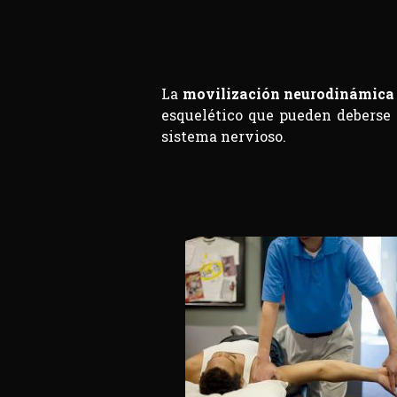
La
movilización neurodinámica
esquelético que pueden deberse 
sistema nervioso.