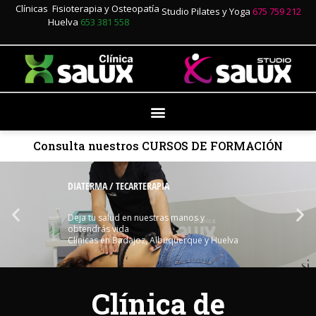
Clínicas Fisioterapia y Osteopatía
Studio Pilates y Yoga
675 759 212
Huelva
653 381 558
Consulta nuestros CURSOS DE FORMACIÓN
DIATERMA / TECARTERAPIA
Deja tu salud en nuestras manos y
obtendrás vida
Clínicas en Badajoz, Albuquerque y Huelva
Clínica de