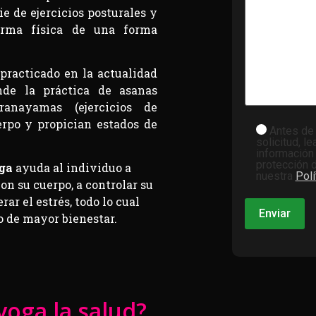
e de ejercicios posturales y
forma física de una forma
racticado en la actualidad
de la práctica de asanas
ranayamas (ejercicios de
erpo y propician estados de
Antes de 
solicitud, l
información
protección 
ga
ayuda al individuo a
nuestra
Polí
n su cuerpo, a controlar su
ar el estrés, todo lo cual
o de mayor bienestar.
oga la salud?