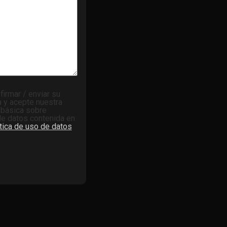
firmar / enviar su
ea y acepte nuestra
 básica sobre
de datos contenida en
tica de uso de datos