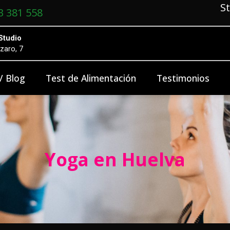
S
3 381 558
Studio
zaro, 7
 / Blog
Test de Alimentación
Testimonios
Yoga en Huelva