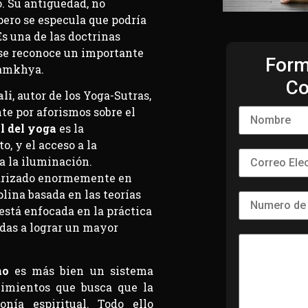
. Su antigüedad, no
 pero se especula que podría
Es una de las doctrinas
 se reconoce un importante
Form
 samkhya.
Co
ali
, autor de los Yoga-Sutras,
 por aforismos sobre el
l del yoga
es la
o, y el acceso a la
a la iluminación.
arizado enormemente en
lina basada en las teorías
stá enfocada en la práctica
adas a lograr un mayor
no
es más bien un sistema
imientos que busca que la
onía espiritual. Todo ello