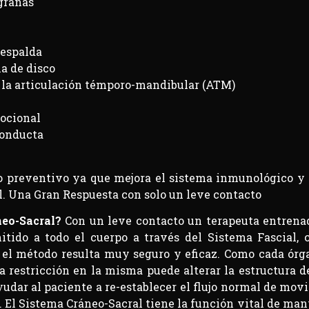
grañas
 espalda
ia de disco
 la articulación témporo-mandibular (ATM)
mocional
conducta
 preventivo ya que mejora el sistema inmunológico y a
al. Una Gran Respuesta con solo un leve contacto
neo-Sacral?
Con un leve contacto un terapeuta entrenad
itido a todo el cuerpo a través del Sistema Fascial, c
 el método resulta muy seguro y eficaz. Como cada órg
a restricción en la misma puede alterar la estructura d
ayudar al paciente a re-establecer el flujo normal de mo
. El Sistema Cráneo-Sacral tiene la función vital de ma