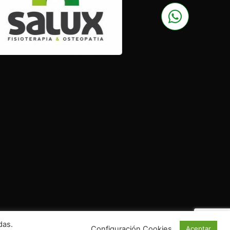
das.
rrollado y posicionado por
Doc Marketing
Configuración Cookies
Aceptar