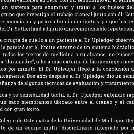
 un sistema para examinar y tratar a los huesos del 
rupo que investigó el trabajo craneal junto con él. Es
 se conocía muy poco su funcionamiento y porque los res
del Dr. Sutherland adquirió una comprensible reputación
 cirugía de cuello a un paciente el Dr. Upledger obse
e pareció ser el límite externo de un sistema hidráuli
y todos los textos de medicina a su alcance, no encont
 la “duramadre”, u hoja más externa de las meninges m
los por minuto. El Dr. Upledger llegó a la conclusión 
camente. Dos años después el Dr. Upledger dio un semin
ñanza de algunas técnicas de evaluación y tratamiento
ica y su sensibilidad táctil, el Dr. Upledger entendió 
e un saco membranoso ubicado entre el cráneo y el can
d con gran éxito.
l Colegio de Osteopatía de la Universidad de Michigan 
nte de un equipo multi- disciplinario integrado por m