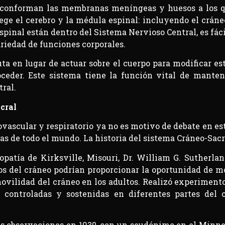
 conforman las membranas meníngeas y huesos a los qu
ge el cerebro y la médula espinal: incluyendo el cráneo
spinal están dentro del Sistema Nervioso Central, es fá
riedad de funciones corporales.
a en lugar de actuar sobre el cuerpo para modificar est
eder. Este sistema tiene la función vital de mante
ral.
cral
ovascular y respiratorio ya no es motivo de debate en est
as de todo el mundo. La historia del sistema Cráneo-Sac
opatía de Kirksville, Misouri, Dr. William G. Sutherlan
s del cráneo podrían proporcionar la oportunidad de m
movilidad del cráneo en los adultos. Realizó experiment
s controladas y sostenidas en diferentes partes del c
us observaciones en 1930, con un seudónimo en el Minn