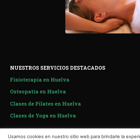
NUESTROS SERVICIOS DESTACADOS
Fisioterapia en Huelva
Osteopatía en Huelva
Clases de Pilates en Huelva
Clases de Yoga en Huelva
Usamos cookies en nuestro sitio web para brindarle la experi
© Copyright
Clínica Salux
Política d