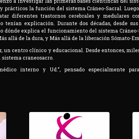
menzó a investigar las primeras bases científicas del si
 y prácticos la función del sistema Cráneo-Sacral. Lueg
atar diferentes trastornos cerebrales y medulares 
 tenían explicación. Durante dos décadas, desde sus 
xto dónde explica el funcionamiento del sistema Cráneo-S
Más allá de la dura, y Más allá de la liberación Sómato-E
r, un centro clínico y educacional. Desde entonces, mile
l sistema craneosacro.
médico interno y Ud.”, pensado especialmente par