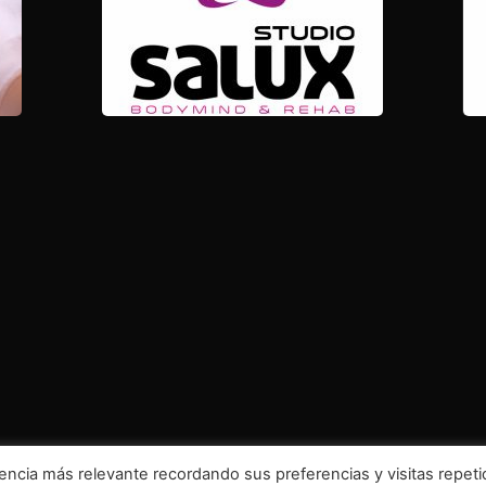
encia más relevante recordando sus preferencias y visitas repeti
e Cookies
–
Política de Privacidad
–
Aviso Legal
– Desa