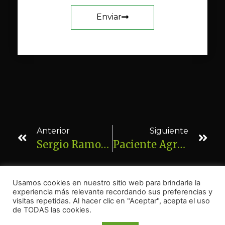
Enviar
Anterior
Siguiente
Sergio Ramos Guerra. Cólico Lactante Resuelto En Una Sesión
Paciente Agradecida Al Trabajo En Equipo De Salux. Alicia Sanz, Antonio Moro…
Usamos cookies en nuestro sitio web para brindarle la
experiencia más relevante recordando sus preferencias y
visitas repetidas. Al hacer clic en "Aceptar", acepta el uso
de TODAS las cookies.