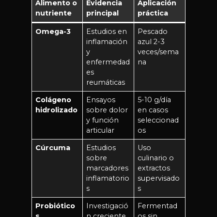
Alimento o
Evidencia
Aplicación
nutriente
principal
práctica
Omega-3
Estudios en
Pescado
inflamación
azul 2-3
y
veces/sema
enfermedad
na
es
reumáticas
Colágeno
Ensayos
5-10 g/día
hidrolizado
sobre dolor
en casos
y función
seleccionad
articular
os
Cúrcuma
Estudios
Uso
sobre
culinario o
marcadores
extractos
inflamatorio
supervisado
s
s
Probiótico
Investigació
Fermentad
s
n creciente
os sin