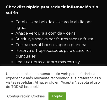
Checklist rápido para reducir inflamación sin
sufrir:
Cambia una bebida azucarada al día por
agua.
Añade verdura a comida y cena.
Sustituye snacks por frutos secos o fruta.
Cocina más al horno, vapor o plancha.
Reserva ultraprocesados para ocasiones
puntuales.
Lee etiquetas: cuanto más corta y
reconocible, mejor.
Usamos cookies en nuestro sitio web para brindarle la
experiencia más relevante recordando sus preferencias y
visitas repetidas. Al hacer clic en "Aceptar", acepta el uso
de TODAS las cookies.
Configuración Cookies
Aceptar