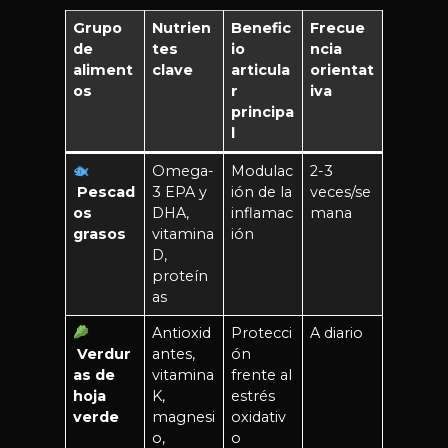
Grupo
Nutrien
Benefic
Frecue
de
tes
io
ncia
aliment
clave
articula
orientat
os
r
iva
principa
l
Omega-
Modulac
2-3
Pescad
3 EPA y
ión de la
veces/se
os
DHA,
inflamac
mana
grasos
vitamina
ión
D,
proteín
as
Antioxid
Protecci
A diario
Verdur
antes,
ón
as de
vitamina
frente al
hoja
K,
estrés
verde
magnesi
oxidativ
o,
o