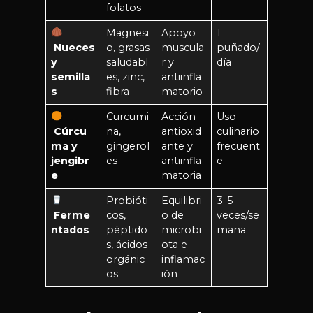
folatos
Magnesi
Apoyo
1
Nueces
o, grasas
muscula
puñado/
y
saludabl
r y
día
semilla
es, zinc,
antiinfla
s
fibra
matorio
Curcumi
Acción
Uso
Cúrcu
na,
antioxid
culinario
ma y
gingerol
ante y
frecuent
jengibr
es
antiinfla
e
e
matoria
Probióti
Equilibri
3-5
Ferme
cos,
o de
veces/se
ntados
péptido
microbi
mana
s, ácidos
ota e
orgánic
inflamac
os
ión