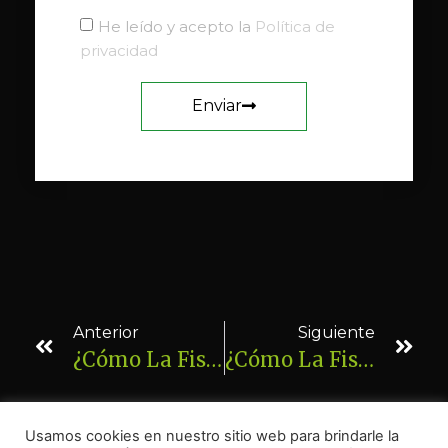
He leído y acepto la
Política de
privacidad
Enviar
Anterior
Siguiente
¿Cómo La Fisioterapia Puede Mejorar Tu Bienestar?
¿Cómo La Fisioterapia Ayuda A Tratar Lesiones De Cuello?
Usamos cookies en nuestro sitio web para brindarle la