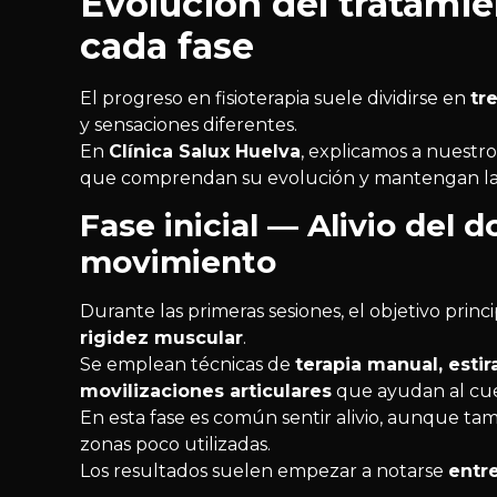
Evolución del tratamie
cada fase
El progreso en fisioterapia suele dividirse en
tr
y sensaciones diferentes.
En
Clínica Salux Huelva
, explicamos a nuestr
que comprendan su evolución y mantengan la 
Fase inicial — Alivio del d
movimiento
Durante las primeras sesiones, el objetivo princ
rigidez muscular
.
Se emplean técnicas de
terapia manual, estir
movilizaciones articulares
que ayudan al cue
En esta fase es común sentir alivio, aunque tam
zonas poco utilizadas.
Los resultados suelen empezar a notarse
entr