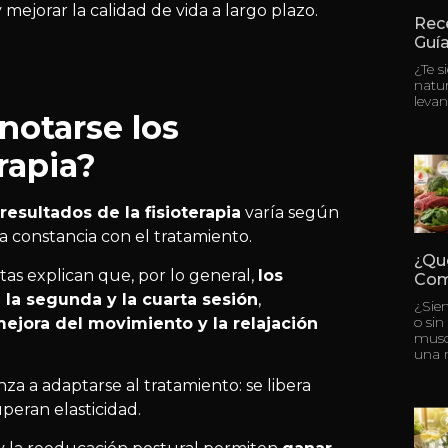
y mejorar la calidad de vida a largo plazo.
Rece
Guía
¿Te s
natu
levan
otarse los
erapia?
resultados de la fisioterapia
varía según
 la constancia con el tratamiento.
¿Qu
utas explican que, por lo general,
los
Com
la segunda y la cuarta sesión
,
¿Sie
o sin
mejora del movimiento y la relajación
musc
una 
za a adaptarse al tratamiento: se libera
cuperan elasticidad.