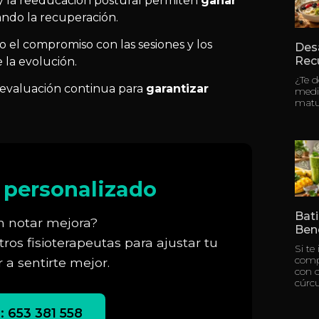
s y la reeducación postural permiten
ganar
ando la recuperación.
o el compromiso con las sesiones y los
Des
Rec
la evolución.
¿Te 
evaluación continua para
garantizar
medi
matu
personalizado
Bati
n notar mejora?
Bene
ros fisioterapeutas para ajustar tu
Si te
compl
 a sentirte mejor.
con c
cúrc
 653 381 558