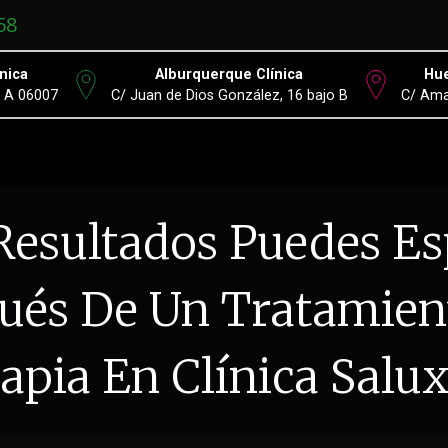
58
nica
Alburquerque Clínica
Hue
º A 06007
C/ Juan de Dios González, 16 bajo B
C/ Ama
Resultados Puedes Es
ués De Un Tratamien
rapia En Clínica Salu