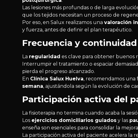
postquirúrgica
.
Las lesiones más profundas o de larga evoluci
que los tejidos necesitan un proceso de regen
Por eso, en Salux realizamos una
valoración in
y fuerza, antes de definir el plan terapéutico.
Frecuencia y continuidad 
La
regularidad
es clave para obtener buenos r
Interrumpir el tratamiento o espaciar demasia
pierda el progreso alcanzado.
En
Clínica Salux Huelva
, recomendamos una fr
semana
, ajustándola según la evolución de ca
Participación activa del 
La fisioterapia no termina cuando acaba la sesió
Los
ejercicios domiciliarios guiados
y las
pau
enseña son esenciales para consolidar la mejora
La participación activa del paciente acelera la 