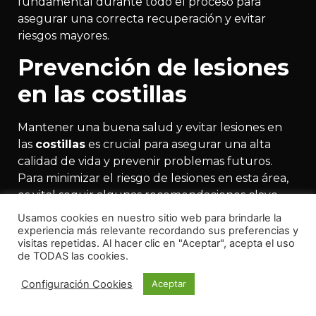
fundamental durante todo el proceso para
asegurar una correcta recuperación y evitar
riesgos mayores.
Prevención de lesiones
en las costillas
Mantener una buena salud y evitar lesiones en
las
costillas
es crucial para asegurar una alta
calidad de vida y prevenir problemas futuros.
Para minimizar el riesgo de lesiones en esta área,
es vital seguir algunas recomendaciones clave.
Protegerse adecuadamente durante los
Usamos cookies en nuestro sitio web para brindarle la
deportes de contacto
puede marcar una gran
experiencia más relevante recordando sus preferencias y
visitas repetidas. Al hacer clic en "Aceptar", acepta el uso
diferencia, así como también prestar especial
de TODAS las cookies.
atención al levantar objetos pesados para evitar
tensiones innecesarias.
Configuración Cookies
Aceptar
Una
postura
correcta a lo largo del día