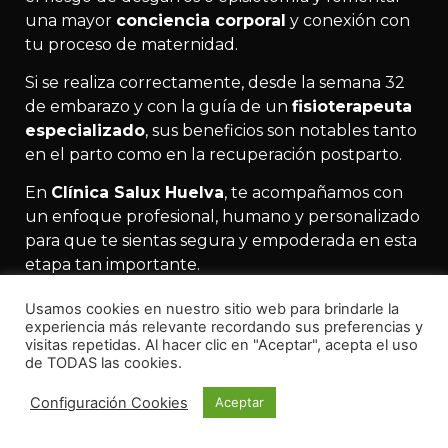
una mayor
conciencia corporal
y conexión con
tu proceso de maternidad.
Si se realiza correctamente, desde la semana 32
de embarazo y con la guía de un
fisioterapeuta
especializado
, sus beneficios son notables tanto
en el parto como en la recuperación postparto.
En
Clínica Salux Huelva
, te acompañamos con
un enfoque profesional, humano y personalizado
para que te sientas segura y empoderada en esta
etapa tan importante.
Reserva tu valoración de suelo pélvico hoy
Usamos cookies en nuestro sitio web para brindarle la
mismo y comienza tu preparación al parto
experiencia más relevante recordando sus preferencias y
con total confianza.
visitas repetidas. Al hacer clic en "Aceptar", acepta el uso
de TODAS las cookies.
Configuración Cookies
Aceptar
Dr. Antonio Moro Pantoja
Doctor Cum Laude por la Universidad