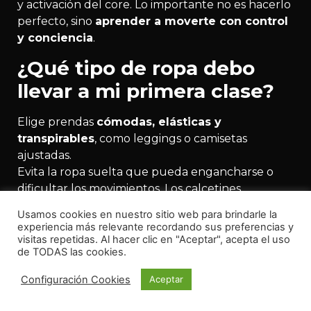
y activación del core. Lo importante no es hacerlo
perfecto, sino
aprender a moverte con control
y conciencia
.
¿Qué tipo de ropa debo
llevar a mi primera clase?
Elige prendas
cómodas, elásticas y
transpirables
, como leggings o camisetas
ajustadas.
Evita la ropa suelta que pueda engancharse o
dificultar los movimientos. Los calcetines
antideslizantes son una buena opción para
Usamos cookies en nuestro sitio web para brindarle la
mantener estabilidad e higiene.
experiencia más relevante recordando sus preferencias y
visitas repetidas. Al hacer clic en "Aceptar", acepta el uso
¿Debo llevar esterilla o
de TODAS las cookies.
material propio?
Configuración Cookies
Aceptar
Depende del centro. En la mayoría de estudios se