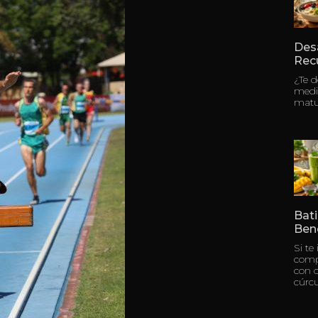
Des
Rec
¿Te 
medi
matu
Bati
Bene
Si te
compl
con c
cúrc