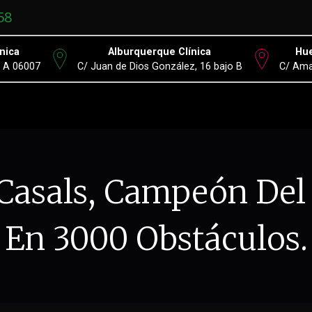
58
nica
Alburquerque Clínica
Hue
º A 06007
C/ Juan de Dios González, 16 bajo B
C/ Ama
 Casals, Campeón De
En 3000 Obstáculos.