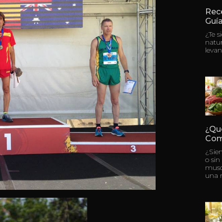
Rece
Guía
¿Te s
natu
levan
¿Qu
Com
¿Sie
o sin
musc
una 