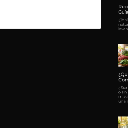
Rece
Guía
¿Te s
natu
levan
¿Qu
Com
¿Sie
o sin
musc
una 