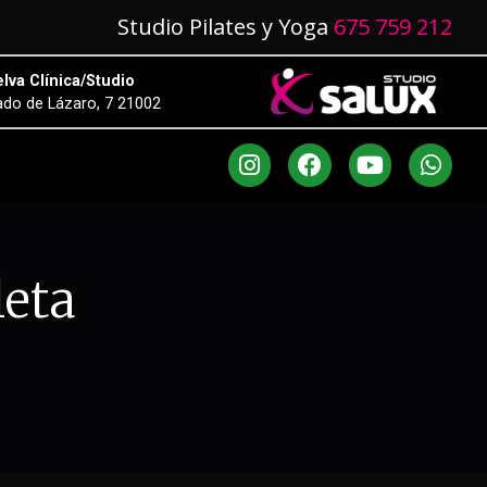
Studio Pilates y Yoga
675 759 212
lva Clínica/Studio
do de Lázaro, 7 21002
leta