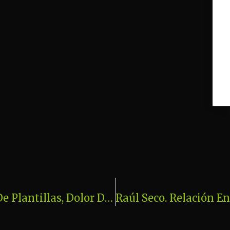
Juan Barbellido. Sobre Relación De Plantillas, Dolor De Espalda, Mareos Y Dolor De Cabeza