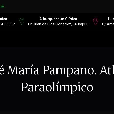
58
nica
Alburquerque Clínica
Hue
º A 06007
C/ Juan de Dios González, 16 bajo B
C/ Ama
é María Pampano. At
Paraolímpico