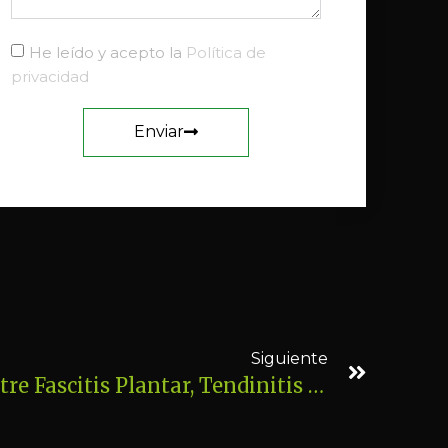
He leído y acepto la
Política de
privacidad
Enviar
Siguiente
Raúl Seco. Relación Entre Fascitis Plantar, Tendinitis De Aquiles, Intestino, Y Alimentación