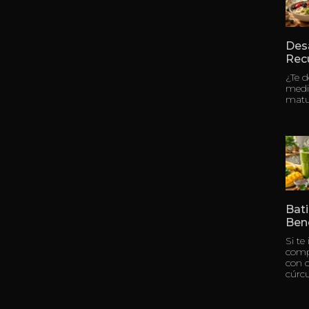
Des
Rec
¿Te 
medi
matu
Bati
Bene
Si te
compl
con c
cúrc