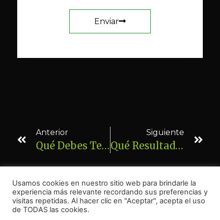
Enviar
Anterior
Siguiente
Qué Debes Tener En Cuenta Al Elegir Un Profesional De Fisioterapia: Guía Práctica De Clínica Salux (Huelva)
Qué Resultados Puedes Esperar Después De Un Tratamiento De Fisioterapia En Clínica Salux Huelva
Usamos cookies en nuestro sitio web para brindarle la
experiencia más relevante recordando sus preferencias y
visitas repetidas. Al hacer clic en "Aceptar", acepta el uso
de TODAS las cookies.