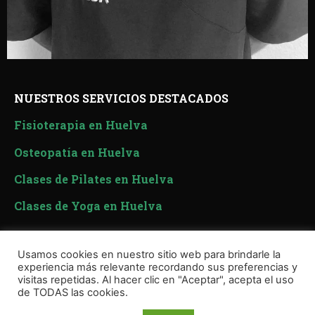
NUESTROS SERVICIOS DESTACADOS
Fisioterapia en Huelva
Osteopatía en Huelva
Clases de Pilates en Huelva
Clases de Yoga en Huelva
Usamos cookies en nuestro sitio web para brindarle la
experiencia más relevante recordando sus preferencias y
visitas repetidas. Al hacer clic en "Aceptar", acepta el uso
de TODAS las cookies.
© Copyright
Clínica Salux
Política de Cookies
–
Política de Privacidad
–
Aviso Legal
–