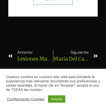
Anterior
Siguiente
Lesiones Musculares Continuas. No Podía Ni Correr 5km Y Termina Haciendo Maratón.
María Del Carmen Palacio Olmedo. Ciática
Usamos cookies en nuestro sitio web para brindarle la
experiencia más relevante recordando sus preferencias y
visitas repetidas. Al hacer clic en "Aceptar", acepta el uso
de TODAS las cookies.
Configuración Cookies
Aceptar