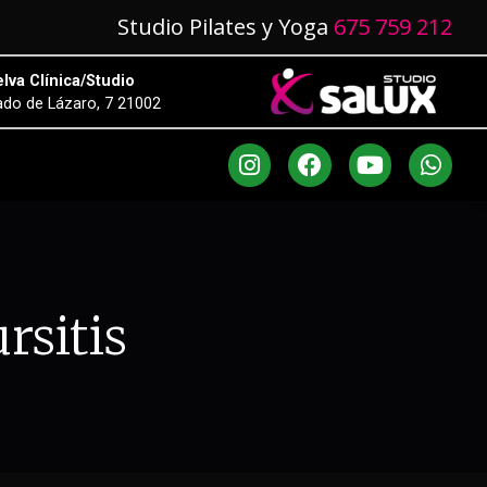
Studio Pilates y Yoga
675 759 212
lva Clínica/Studio
do de Lázaro, 7 21002
rsitis