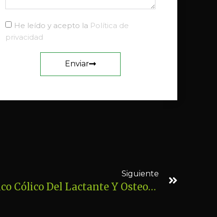
He leído y acepto la
Política de
privacidad
Enviar
Siguiente
Macarena. Sobre Teórico Cólico Del Lactante Y Osteopatía Pediátrica