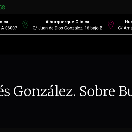
58
nica
Alburquerque Clínica
Hue
º A 06007
C/ Juan de Dios González, 16 bajo B
C/ Ama
s González. Sobre Bu