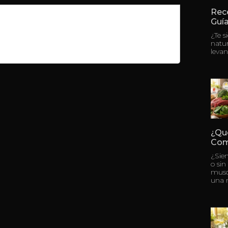
Rece
Guía
¿Te s
natu
levan
¿Qu
Com
¿Sie
o sin
musc
una 