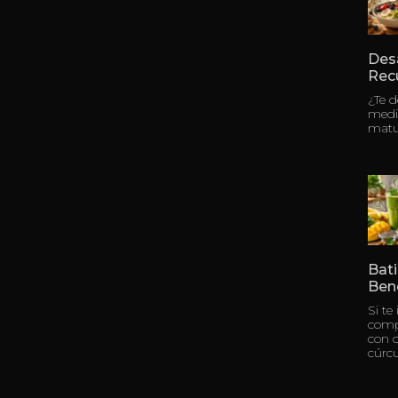
Des
Rec
¿Te 
medi
matu
Bati
Bene
Si te
compl
con c
cúrc