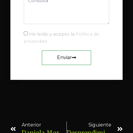
He leído y acepto la
Política de
privacidad
Enviar
Anterior
Siguiente
Daniela Moraira. Cólico Del Lactante Solucionado En Dos Sesiones
Desprendimiento De Costilla