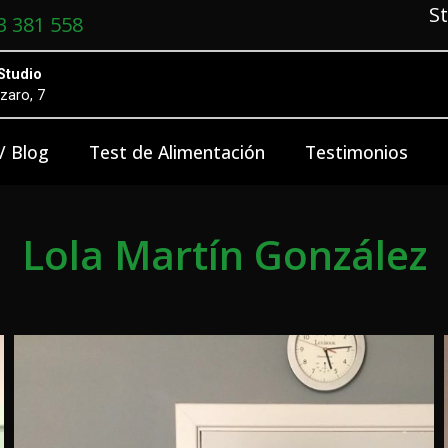
S
3 381 558
Studio
zaro, 7
 / Blog
Test de Alimentación
Testimonios
Lola Martín González