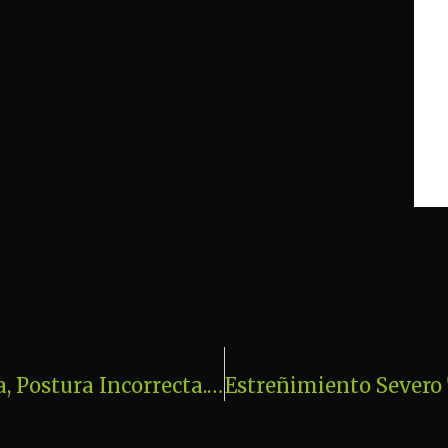
Hernia Discal, Lumbalgia, Ciática, Postura Incorrecta. 3 Sesiones De Fisioterapia, Osteopatía