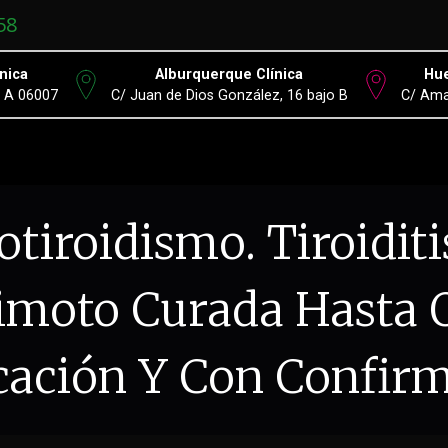
58
nica
Alburquerque Clínica
Hue
º A 06007
C/ Juan de Dios González, 16 bajo B
C/ Ama
otiroidismo. Tiroiditi
imoto Curada Hasta Q
ación Y Con Confir