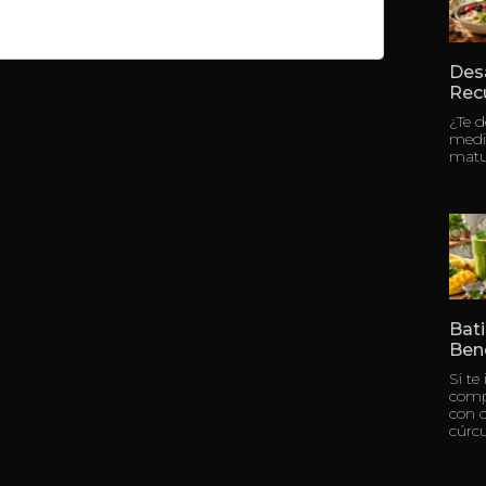
Des
Rec
¿Te 
medi
matu
Bati
Bene
Si te
compl
con c
cúrc