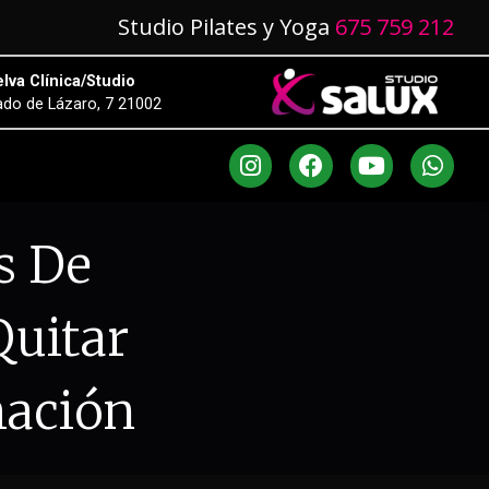
Studio Pilates y Yoga
675 759 212
lva Clínica/Studio
do de Lázaro, 7 21002
s De
uitar
mación