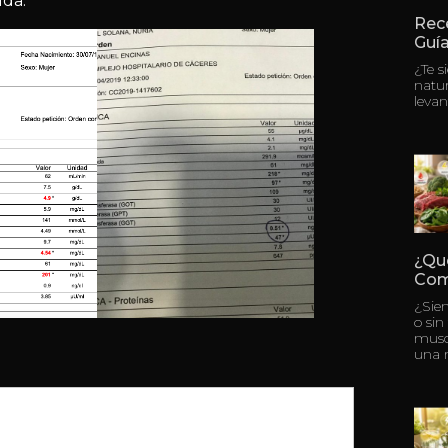
uda.
Rece
Guía
¿Te s
natu
levan
¿Qu
Com
¿Sie
o sin
musc
una 