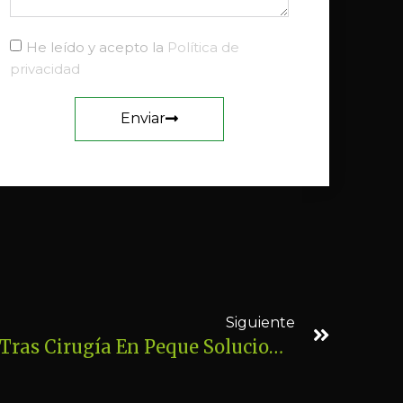
He leído y acepto la
Política de
privacidad
Enviar
Siguiente
Estreñimiento Severo Tras Cirugía En Peque Solucionado En Una Sesión De Osteopatía